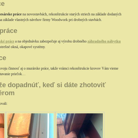
ce
tesárske práce
na novostavbách, rekonštrukcie starých striech na základe dodaných
 na základe vlastných návrhov firmy Woodwork pri drobných stavbách.
práce
ské práce
a na objednávku zabezpečuje aj výrobu drobného
záhradného nábytku
 strešné okná, okapové systémy.
ce
 svoju činnosť aj o murárske práce, takže vrámci rekonštrukcie krovov Vám vieme
 stavanie priečok…
že dopadnúť, keď si dáte zhotoviť
térom
vali: