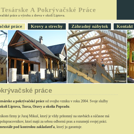
Tesárske A Pokrývačské Práce
ačské práce a výrobu z dreva v okolí Liptova.
ačské práce
Krovy a strechy
Záhradný nábytok
Kontakt
okrývačské práce
tesárske a pokrývačské práce
od svojho vzniku v roku 2004. Svoje služby
 okolí Liptova, Turca, Oravy a okolia Popradu
.
níkom firmy je Juraj Mikuš, ktorý je vždy prítomný na stavbách a súčasne má
polupracovníkov, ktorí majú za sebou odbornú prax a rozumejú svojej práci.
 neustále pod kontrolou zakladateľa
, ktorý ju garantuje.