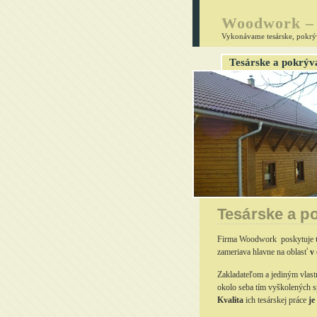
Woodwork – 
Vykonávame tesárske, pokrýv
Tesárske a pokrýv
Tesárske a p
Firma Woodwork poskytuje
zameriava hlavne na oblasť
v
Zakladateľom a jediným vlast
okolo seba tím vyškolených s
Kvalita
ich tesárskej práce
je