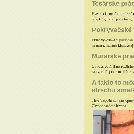
Tesárske prá
Hlavnou činnosťou firmy sú
projektov, alebo, po dohode,
Pokrývačské 
Firma vykonáva aj
pokrývač
na mieru, montuje klasické aj
Murárske prá
Od roku 2011 firma rozšírila
zabezpečiť aj múranie štítov,
A takto to mô
strechu ama
Tieto “nepodarky” sme opravo
Chybne osadená krytina