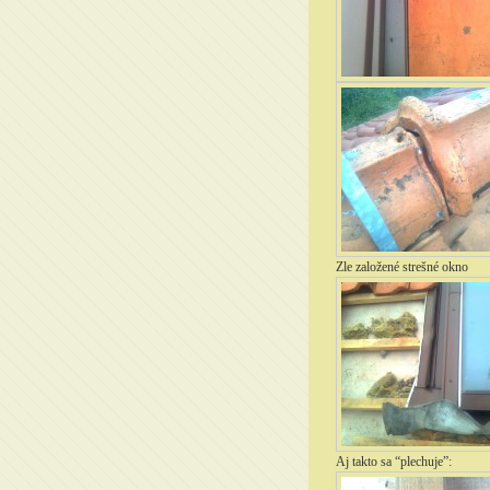
Zle založené strešné okno
Aj takto sa “plechuje”: